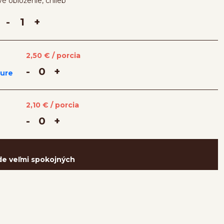
é obloženie, chlieb
-
+
2,50
€ / porcia
-
+
2,10
€ / porcia
-
+
de veľmi spokojných