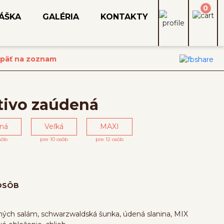
0
ÁŠKA
GALÉRIA
KONTAKTY
 späť na zoznam
tivo zaúdená
dná
Veľká
MAXI
sôb
pre 10 osôb
pre 12 osôb
OSÔB
ých salám, schwarzwaldská šunka, údená slanina, MIX