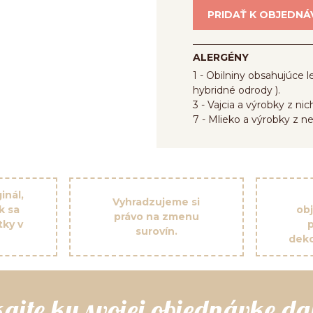
PRIDAŤ K OBJEDNÁ
ALERGÉNY
1 - Obilniny obsahujúce le
hybridné odrody ).
3 - Vajcia a výrobky z nic
7 - Mlieko a výrobky z n
inál,
Vyhradzujeme si
k sa
ob
právo na zmenu
tky v
surovín.
deko
kajte ku svojej objednávke da