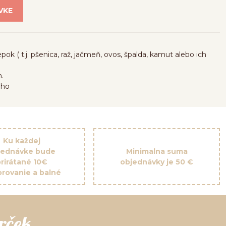
VKE
pok ( t.j. pšenica, raž, jačmeň, ovos, špalda, kamut alebo ich
h.
eho
Ku každej
jednávke bude
Minimalna suma
prirátané 10€
objednávky je 50 €
rovanie a balné
rček