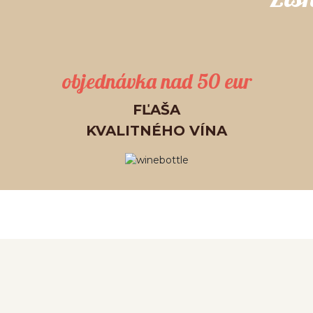
objednávka nad 50 eur
FĽAŠA
KVALITNÉHO VÍNA