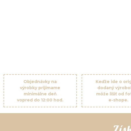
Objednávky na
Keďže ide o orig
výrobky prijímame
dodaný výrobo
minimálne deň
môže líšiť od fo
vopred do 12:00 hod.
e-shope.
Zís