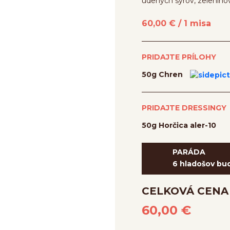
údených syrov, zeleninov
60,00
€ /
1 misa
PRIDAJTE PRÍLOHY
50g Chren
PRIDAJTE DRESSINGY
50g Horčica aler-10
PARÁDA
6 hladošov bu
CELKOVÁ CENA
60,00
€