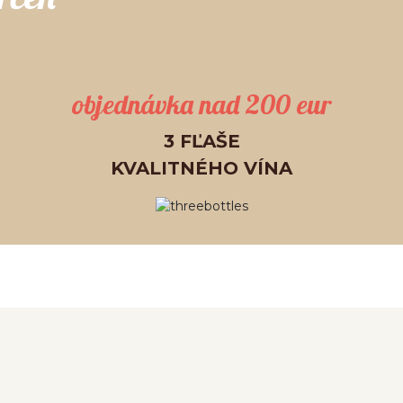
objednávka nad 200 eur
3 FĽAŠE
KVALITNÉHO VÍNA