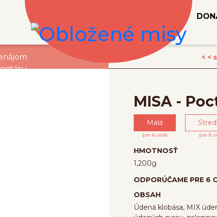
DON
enájom
< <
ventáru
MISA - Poc
Malá
Stre
pre 6 osôb
pre 8 o
HMOTNOSŤ
1,200
g
ODPORÚČAME PRE 6 
OBSAH
Údená klobása, MIX úden