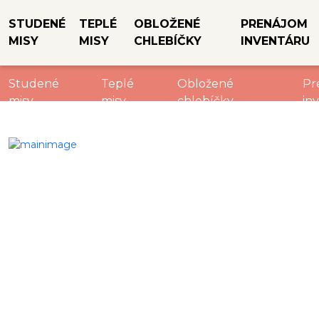
STUDENÉ
TEPLÉ
OBLOŽENÉ
PRENÁJOM
MISY
MISY
CHLEBÍČKY
INVENTÁRU
Studené
Teplé
Obložené
Pr
misy
misy
chlebíčky
in