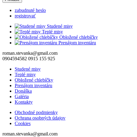
zabudnuté heslo
registrovať
Studené misy
Teplé misy
Obložené chlebíčky
Prenájom inventáru
roman.stevanka@gmail.com
0904594582 0915 155 925
Studené misy
Teplé misy
Obložené chlebíčky
Prenájom inventáru
Donáška
Galéria
Kontakty
Obchodné podmienky
Ochrana osobných údajov
Cookies
roman.stevanka@gmail.com