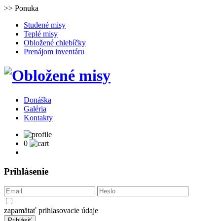
>> Ponuka
Studené misy
Teplé misy
Obložené chlebíčky
Prenájom inventáru
Donáška
Galéria
Kontakty
0
Prihlásenie
zapamätať prihlasovacie údaje
Prihlásiť